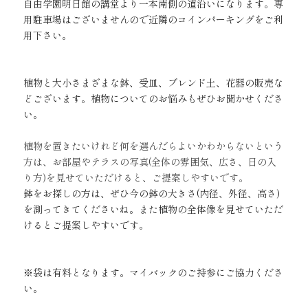
自由学園明日館の講堂より一本南側の道沿いになります。専
用駐車場はございませんので近隣のコインパーキングをご利
用下さい。
植物と大小さまざまな鉢、受皿、ブレンド土、花器の販売な
どございます。植物についてのお悩みもぜひお聞かせくださ
い。
植物を置きたいけれど何を選んだらよいかわからないという
方は、お部屋やテラスの写真(全体の
雰囲気、広さ、日の入
り方)
を見せていただけると、ご提案しやすいです。
鉢をお探しの方は、ぜひ今の鉢の大きさ(内径、外径、高さ)
を測ってきてくださいね。また植物の全体像を見せていただ
けるとご提案しやすいです。
※袋は有料となります。マイバックのご持参にご協力くださ
い。