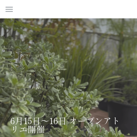
TOP
ABOUT
NEWS
WORKS
SHOP
ONLINESHOP
CONTACT
6月15日～16日 オープンアト
COMPANY
リエ開催