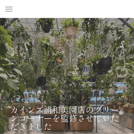
TOP
ABOUT
NEWS
WORKS
SHOP
ONLINESHOP
CONTACT
カインズ浦和美園店のグリー
ンコーナーを監修させていた
COMPANY
だきました